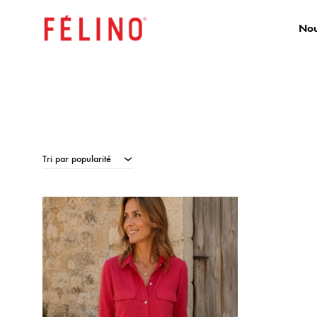
Nou
FELINO
Boutique
PRO
en
Ligne
Tri par popularité