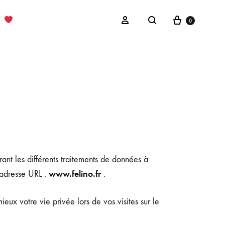
Cart
Sign in
0
Search
é
rant les différents traitements de données à
www.felino.fr
l’adresse URL :
.
x votre vie privée lors de vos visites sur le