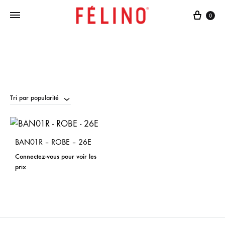
Cart
0
Tri par popularité
BAN01R – ROBE – 26E
Connectez-vous pour voir les
prix