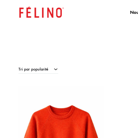
Nou
FELINO
Boutique
PRO
en
Ligne
Tri par popularité