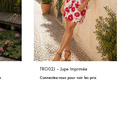
TRO02J – Jupe Imprimée
x
Connectez-vous pour voir les prix
ADD
ADD
TO
TO
WISHLIST
WISHLIST