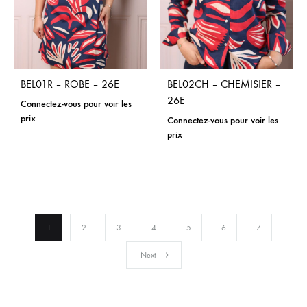
BEL01R – ROBE – 26E
BEL02CH – CHEMISIER –
26E
Connectez-vous pour voir les
prix
Connectez-vous pour voir les
prix
1
2
3
4
5
6
7
Next