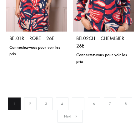
BEL01R – ROBE – 26E
BEL02CH – CHEMISIER –
26E
Connectez-vous pour voir les
prix
Connectez-vous pour voir les
prix
1
2
3
4
…
6
7
8
Next