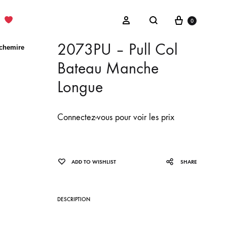
Cart
Sign in
0
Search
2073PU – Pull Col
chemire
Bateau Manche
Longue
Connectez-vous pour voir les prix
ADD TO WISHLIST
SHARE
DESCRIPTION