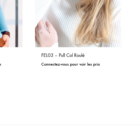
FEL03 – Pull Col Roulé
x
Connectez-vous pour voir les prix
ADD
ADD
TO
TO
WISHLIST
WISHLIST