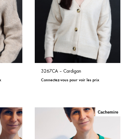
3267CA – Cardigan
x
Connectez-vous pour voir les prix
ADD
ADD
TO
TO
WISHLIST
WISHLIST
Cachemire