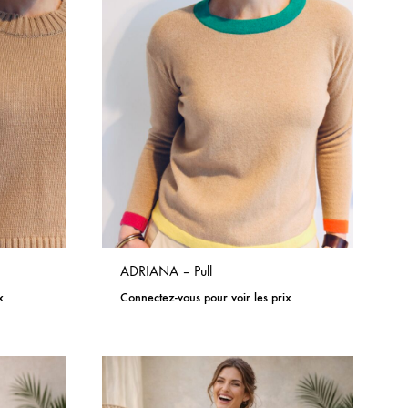
ADRIANA – Pull
x
Connectez-vous pour voir les prix
ADD
ADD
TO
TO
WISHLIST
WISHLIST