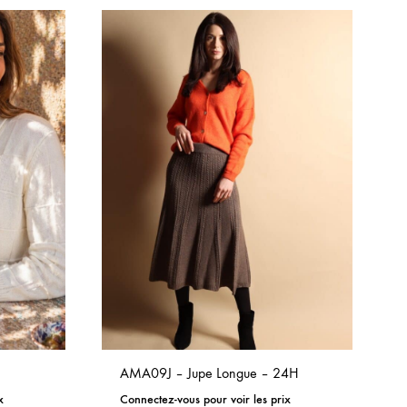
TO
ADD
WISHLIST
TO
WISHLIST
AMA09J – Jupe Longue – 24H
x
Connectez-vous pour voir les prix