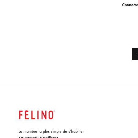
Connectez
ADD
TO
WISHLIST
La manière la plus simple de s’habiller
est souvent la meilleure.