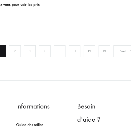
-vous pour voir les prix
ADD
TO
WISHLIST
1
2
3
4
…
11
12
13
Next
Informations
Besoin
d’aide ?
Guide des tailles