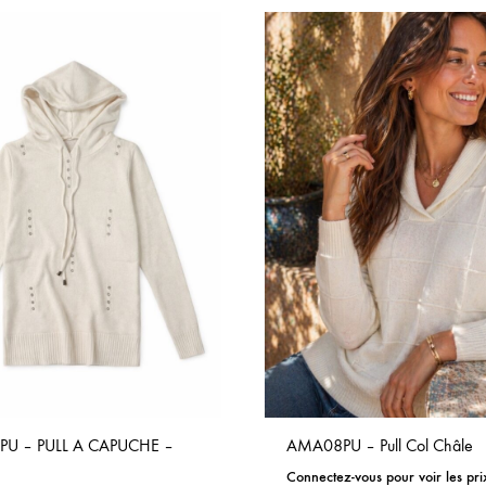
ADD
TO
WISHLIST
U – PULL A CAPUCHE –
AMA08PU – Pull Col Châle
Connectez-vous pour voir les pri