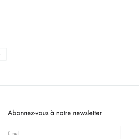
ADD
ADD
TO
TO
WISHLIST
WISHLIST
Abonnez-vous à notre newsletter