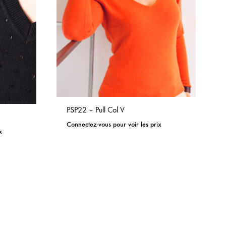
PSP22 – Pull Col V
Connectez-vous pour voir les prix
x
ADD
ADD
TO
TO
WISHLIST
WISHLIST