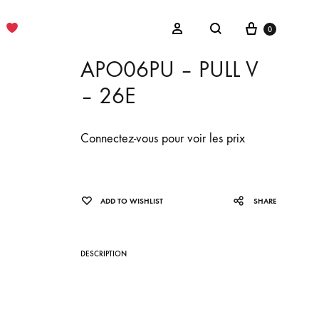
Cart
Sign in
0
Search
APO06PU – PULL V
– 26E
Connectez-vous pour voir les prix
ADD TO WISHLIST
SHARE
DESCRIPTION