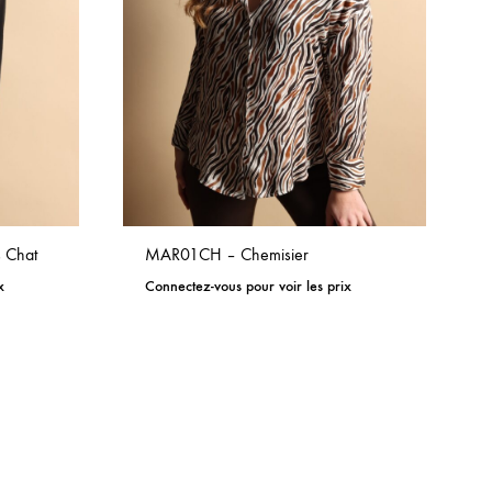
 Chat
MAR01CH – Chemisier
x
Connectez-vous pour voir les prix
ADD
ADD
TO
TO
WISHLIST
WISHLIST