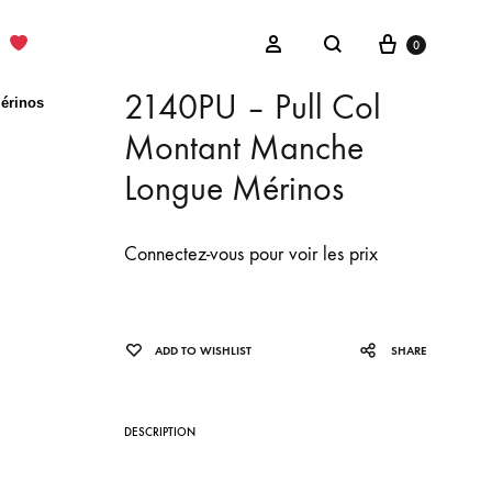
Cart
Sign in
0
Search
2140PU – Pull Col
érinos
Montant Manche
Longue Mérinos
Connectez-vous pour voir les prix
ADD TO WISHLIST
SHARE
DESCRIPTION