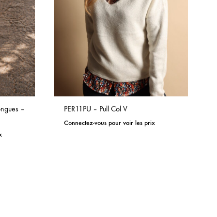
ngues –
PER11PU – Pull Col V
Connectez-vous pour voir les prix
x
ADD
ADD
TO
TO
WISHLIST
WISHLIST