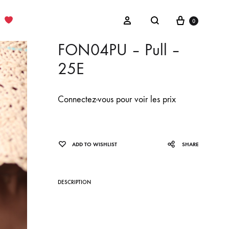
Cart
Sign in
0
Search
FON04PU – Pull –
25E
Connectez-vous pour voir les prix
ADD TO WISHLIST
SHARE
DESCRIPTION