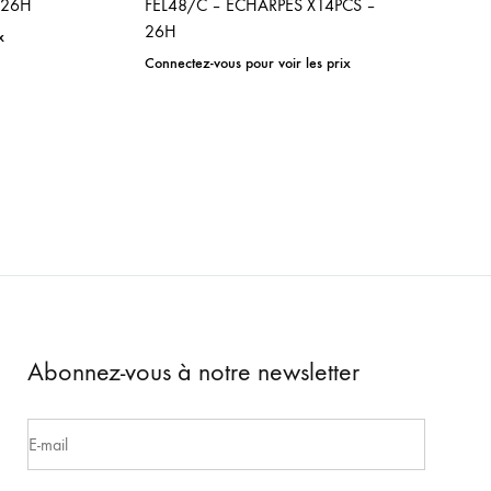
 26H
FEL48/C – ECHARPES X14PCS –
26H
x
Connectez-vous pour voir les prix
ADD
TO
ADD
WISHLIST
TO
WISHLIST
Abonnez-vous à notre newsletter