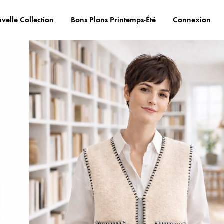
velle Collection
Bons Plans Printemps-Été
Connexion