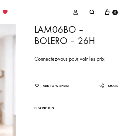
Cart
Sign in
0
Search
LAM06BO –
BOLERO – 26H
Connectez-vous pour voir les prix
ADD TO WISHLIST
SHARE
DESCRIPTION