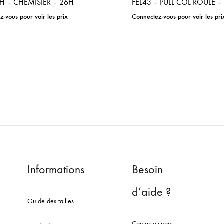
H – CHEMISIER – 26H
FEL43 – PULL COL ROULE –
-vous pour voir les prix
Connectez-vous pour voir les pri
ADD
TO
WISHLIST
Informations
Besoin
d’aide ?
Guide des tailles
Contactez-nous