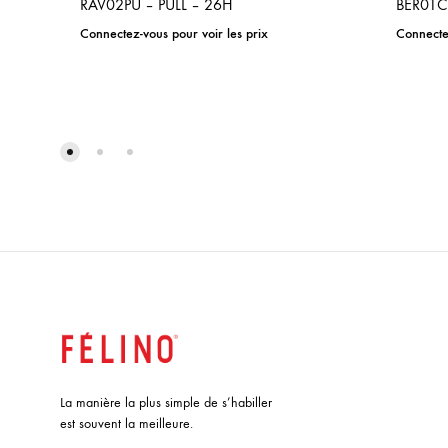
RAV02PU – PULL – 26H
BER01C
Connectez-vous pour voir les prix
Connectez
ADD
TO
WISHLIST
La manière la plus simple de s’habiller
est souvent la meilleure.