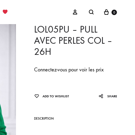
Cart
Sign in
0
Search
LOL05PU – PULL
AVEC PERLES COL –
26H
Connectez-vous pour voir les prix
ADD TO WISHLIST
SHARE
DESCRIPTION