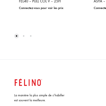
FEL40 – PULL COL V – 25H
ASYA – 
Connectez-vous pour voir les prix
Connectez
ADD
TO
WISHLIST
La manière la plus simple de s’habiller
est souvent la meilleure.