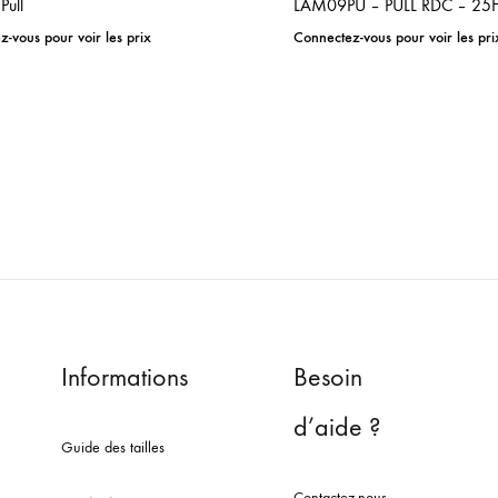
Pull
LAM09PU – PULL RDC – 25
-vous pour voir les prix
Connectez-vous pour voir les pri
ADD
TO
WISHLIST
Informations
Besoin
d’aide ?
Guide des tailles
Contactez-nous