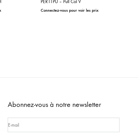
H
PER11PU – Pull Col V
x
Connectez-vous pour voir les prix
ADD
ADD
TO
TO
WISHLIST
WISHLIST
Abonnez-vous à notre newsletter