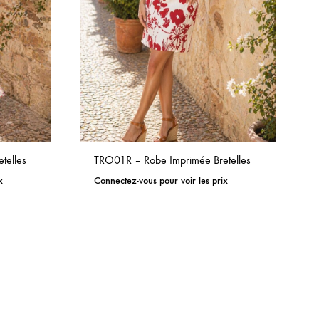
telles
TRO01R – Robe Imprimée Bretelles
x
Connectez-vous pour voir les prix
ADD
ADD
TO
TO
WISHLIST
WISHLIST