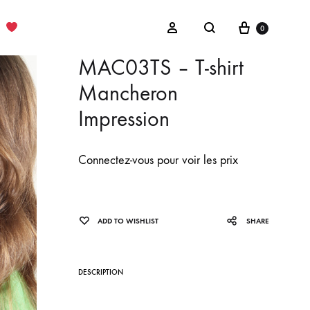
Cart
Sign in
0
Search
MAC03TS – T-shirt
Mancheron
Impression
Connectez-vous pour voir les prix
ADD TO WISHLIST
SHARE
DESCRIPTION