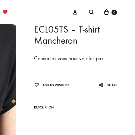
Cart
Sign in
0
Search
ECL05TS – T-shirt
Mancheron
Connectez-vous pour voir les prix
ADD TO WISHLIST
SHARE
DESCRIPTION