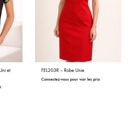
ni et
FEL203R – Robe Unie
Connectez-vous pour voir les prix
x
ADD
ADD
TO
TO
WISHLIST
WISHLIST