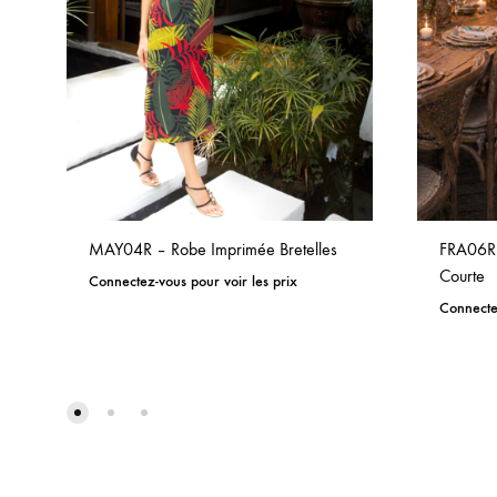
MAY04R – Robe Imprimée Bretelles
FRA06R
Courte
Connectez-vous pour voir les prix
Connectez
ADD
TO
WISHLIST